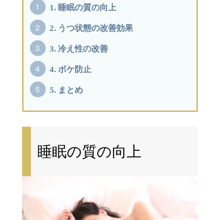
1.
睡眠の質の向上
2.
うつ状態の改善効果
3.
冷え性の改善
4.
ボケ防止
5.
まとめ
睡眠の質の向上