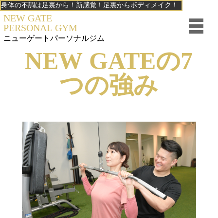
身体の不調は足裏から！新感覚！足裏からボディメイク！
NEW GATE
PERSONAL GYM
ニューゲート
パーソナルジム
NEW GATEの7
つの強み