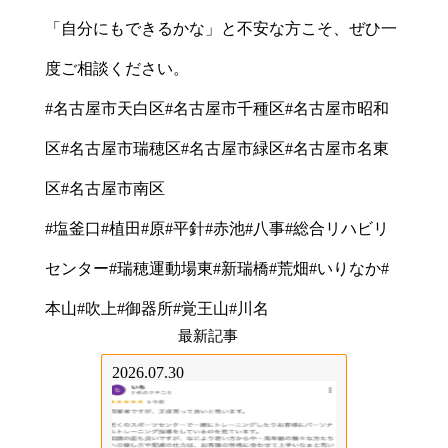
「自分にもできるかな」と不安な方こそ、ぜひ一
度ご相談ください。
#名古屋市天白区#名古屋市千種区#名古屋市昭和
区#名古屋市瑞穂区#名古屋市緑区#名古屋市名東
区#名古屋市南区
#塩釜口#植田#原#平針#赤池#八事#総合リハビリ
センター#瑞穂運動場東#新瑞橋#荒畑#いりなか#
本山#吹上#御器所#覚王山#川名
最新記事
2026.07.30